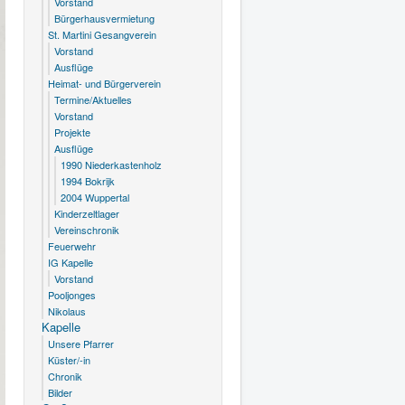
Vorstand
Bürgerhausvermietung
St. Martini Gesangverein
Vorstand
Ausflüge
Heimat- und Bürgerverein
Termine/Aktuelles
Vorstand
Projekte
Ausflüge
1990 Niederkastenholz
1994 Bokrijk
2004 Wuppertal
Kinderzeltlager
Vereinschronik
Feuerwehr
IG Kapelle
Vorstand
Pooljonges
Nikolaus
Kapelle
Unsere Pfarrer
Küster/-in
Chronik
Bilder