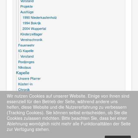
Vorstand
Projekte
Ausflüge
1990 Niederkastenholz
1994 Bokrijk
2004 Wuppertal
Kinderzeltlager
Vereinschronik
Feuerwehr
IG Kapelle
Vorstand
Pooljonges
Nikolaus
Kapelle
Unsere Pfarrer
Küster/-in
Chronik
Bilder
Wir nutzen Cookies auf unserer Website. Einige von ihnen sind
Grußwort
essenziell für den Betrieb der Seite, während andere uns
helfen, diese Website und die Nutzererfahrung zu verbessern
(Tracking Cookies). Sie können selbst entscheiden, ob Sie die
Cookies zulassen möchten. Bitte beachten Sie, dass bei einer
Ablehnung womöglich nicht mehr alle Funktionalitäten der Seite
zur Verfügung stehen.