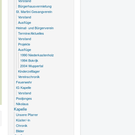
Vorstand
Bürgerhausvermietung
St. Martini Gesangverein
Vorstand
Ausflüge
Heimat- und Bürgerverein
Termine/Aktuelles
Vorstand
Projekte
Ausflüge
1990 Niederkastenholz
1994 Bokrijk
2004 Wuppertal
Kinderzeltlager
Vereinschronik
Feuerwehr
IG Kapelle
Vorstand
Pooljonges
Nikolaus
Kapelle
Unsere Pfarrer
Küster/-in
Chronik
Bilder