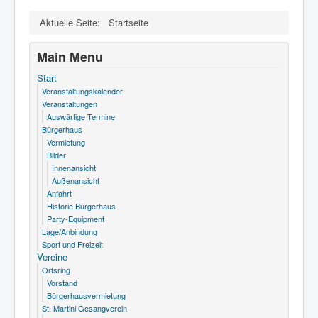
Eine E-Mail senden
Aktuelle Seite:
Startseite
Main Menu
*
Benötigtes Feld
Start
Veranstaltungskalender
Name
*
Veranstaltungen
Auswärtige Termine
Bürgerhaus
E-Mail
*
Vermietung
Bilder
Innenansicht
Außenansicht
Betreff
*
Anfahrt
Historie Bürgerhaus
Party-Equipment
Lage/Anbindung
Nachricht
*
Sport und Freizeit
Vereine
Ortsring
Vorstand
Bürgerhausvermietung
St. Martini Gesangverein