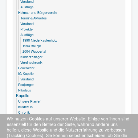
Vorstand
Ausflüge
Heimat- und Bürgerverein
Termine/Aktuelles
Vorstand
Projekte
Ausflüge
E-Mail senden
1990 Niederkastenholz
1994 Bokrijk
2004 Wuppertal
Kinderzeltlager
Vereinschronik
Feuerwehr
IG Kapelle
Vorstand
Pooljonges
Nikolaus
Kapelle
Unsere Pfarrer
Küster/-in
Chronik
Bilder
Wir nutzen Cookies auf unserer Website. Einige von ihnen sind
Grußwort
essenziell für den Betrieb der Seite, während andere uns
helfen, diese Website und die Nutzererfahrung zu verbessern
(Tracking Cookies). Sie können selbst entscheiden, ob Sie die